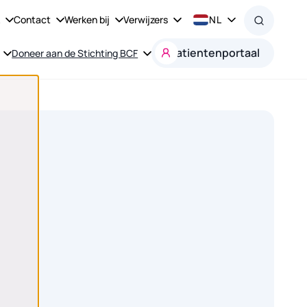
k
Contact
Werken bij
Verwijzers
NL
Patientenportaal
Doneer aan de Stichting BCF