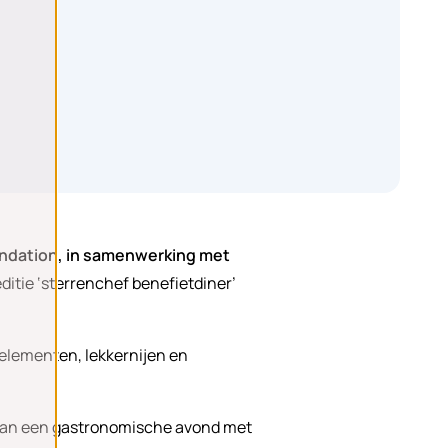
ndation, in samenwerking met
 editie ‘sterrenchef benefietdiner’
 elementen, lekkernijen en
 van een gastronomische avond met