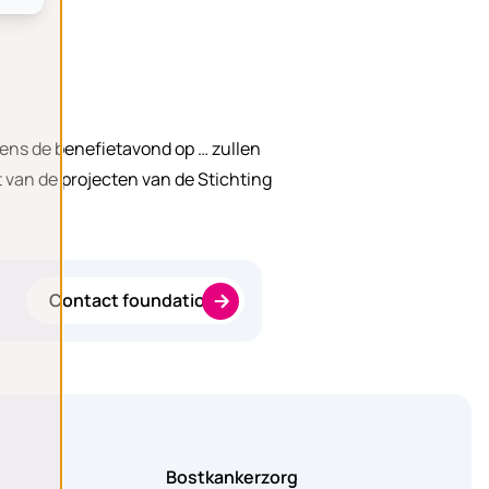
dens de benefietavond op … zullen
 van de projecten van de Stichting
Contact foundation
Bostkankerzorg