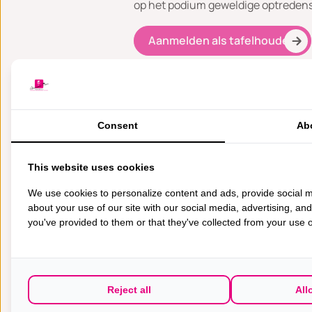
op het podium geweldige optredens
Aanmelden als tafelhouder
Over de Breast C
Om in Nederland de borstkankerzorg
Consent
Ab
Breast Care Foundation het onderb
eerste gespecialiseerde borst(kanke
This website uses cookies
specialisatie onder één dak result
We use cookies to personalize content and ads, provide social m
Een belangrijke bijdrage om de ove
about your use of our site with our social media, advertising, an
you've provided to them or that they've collected from your use of
borsten
in het leven geroepen waa
Hoe vroeger de diagnose kan worden
De Breast Care Foundation draagt b
Reject all
All
Voorlichting voor alle vrouwen