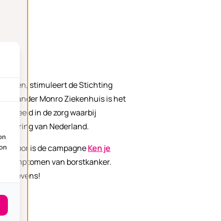
groten, stimuleert de Stichting
 Alexander Monro Ziekenhuis is het
oorbeeld in de zorg waarbij
waardering van Nederland.
on
 Daarvoor is de campagne
Ken je
ion
nde symptomen van borstkanker.
edt levens!