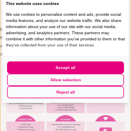
This website uses cookies
bijdrage wordt gewaardeerd en waarin we gezamenlijk
We use cookies to personalize content and ads, provide social
streven naar het leveren van de best mogelijke zorg.
media features, and analyze our website traffic. We also share
information about your use of our site with our social media,
In ons ziekenhuis krijg je niet alleen de kans om te groeien en
advertising, and analytics partners. These partners may
te excelleren in je vakgebied, maar ook om deel uit te maken
combine it with other information you've provided to them or that
van een hecht team dat zich bevlogen inzet voor het welzijn
they've collected from your use of their services.
van onze patiënten.
Accept all
Allow selection
Reject all