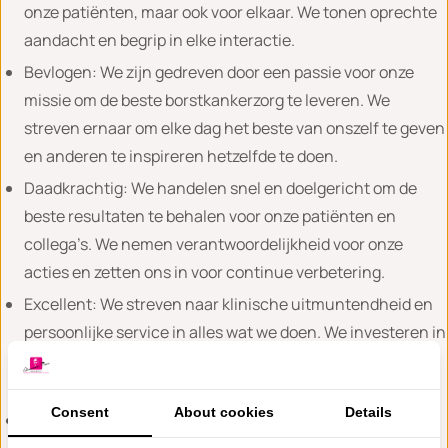
onze patiënten, maar ook voor elkaar. We tonen oprechte
aandacht en begrip in elke interactie.
Bevlogen: We zijn gedreven door een passie voor onze
missie om de beste borstkankerzorg te leveren. We
streven ernaar om elke dag het beste van onszelf te geven
en anderen te inspireren hetzelfde te doen.
Daadkrachtig: We handelen snel en doelgericht om de
beste resultaten te behalen voor onze patiënten en
collega’s. We nemen verantwoordelijkheid voor onze
acties en zetten ons in voor continue verbetering.
Excellent: We streven naar klinische uitmuntendheid en
persoonlijke service in alles wat we doen. We investeren in
onderzoek, training, technologie en processen om de
hoogste standaarden te handhaven.
Consent
About cookies
Details
Samen: We geloven in de kracht van samenwerking en
teamwork. We moedigen een cultuur aan waarin ieders