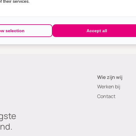
 their services.
 data en maximale deelname aan wetenschappelijk onderzoek.
even & Zo na borstkanker
ow selection
Accept all
Wie zijn wij
Werken bij
Contact
gste
nd.