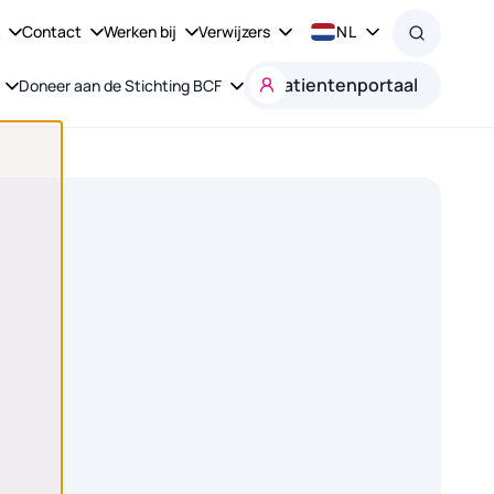
k
Contact
Werken bij
Verwijzers
NL
Patientenportaal
Doneer aan de Stichting BCF