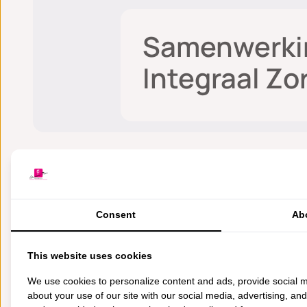
Samenwerki
Integraal Zo
Stichting Breast
De Stichting Breast Care Foundati
Consent
Ab
of andere borstaandoeningen hebben
deze zorg in gespecialiseerde centr
This website uses cookies
De stichting helpt om de borstkank
We use cookies to personalize content and ads, provide social m
borstkankerzorg met geïntegreerde 
about your use of our site with our social media, advertising, an