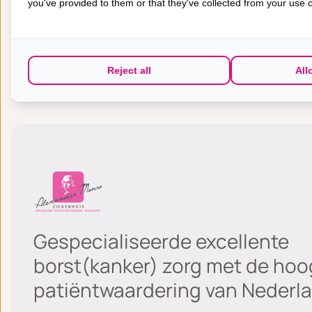
you've provided to them or that they've collected from your use of
beschikbaar stellen van kennis en
Groepsprogramma Leer L
Reject all
All
Gespecialiseerde excellente
borst(kanker) zorg met de hoo
patiëntwaardering van Nederla