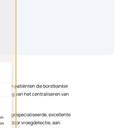
en aan patiënten die borstkanker
 belang van het centraliseren van
n aan gespecialiseerde, excellente
on
erfte door vroegdetectie, aan
ion