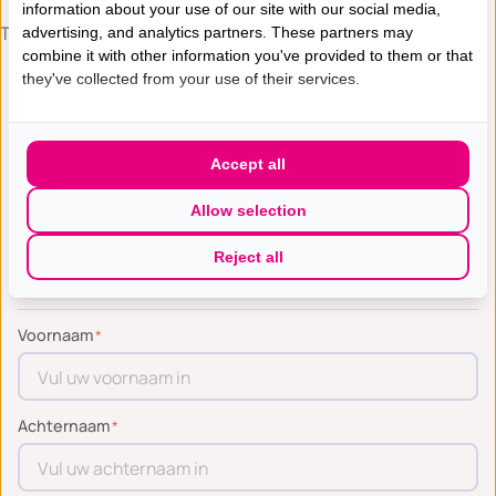
information about your use of our site with our social media,
Tot zaterdag 3 oktober 2026!
advertising, and analytics partners. These partners may
combine it with other information you've provided to them or that
they've collected from your use of their services.
Schrijf je hier in
1
2
3
4
Accept all
Gegevens
Noodcontact
Afstand
Pakket
Allow selection
Reject all
Contactgegevens
Voornaam
*
Achternaam
*