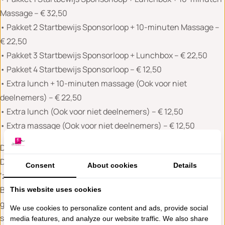
Massage – € 32,50
• Pakket 2 Startbewijs Sponsorloop + 10-minuten Massage –
€ 22,50
• Pakket 3 Startbewijs Sponsorloop + Lunchbox – € 22,50
• Pakket 4 Startbewijs Sponsorloop – € 12,50
• Extra lunch + 10-minuten massage (Ook voor niet
deelnemers) – € 22,50
• Extra lunch (Ook voor niet deelnemers) – € 12,50
• Extra massage (Ook voor niet deelnemers) – € 12,50
Dresscode ‘Zo Roze Mogelijk’
De sponsorloop is niet competitief van aard. De dresscode is
Consent
About cookies
Details
‘zo roze mogelijk’. Voor de leukste outfit hebben we een prijs.
Bovendien wordt na de finish een herinneringsfoto van u
This website uses cookies
gemaakt die u digitaal toegestuurd krijgt om te delen met uw
We use cookies to personalize content and ads, provide social
sponsoren.
media features, and analyze our website traffic. We also share