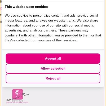
Bestuurder van het Alexander Monro Ziekenhuis,
Marjolein
This website uses cookies
de Jong
: ‘Dat we onze patiënten dit kunnen bieden is
natuurlijk fantastisch. Juist de combinatie AI en radioloog
We use cookies to personalize content and ads, provide social
media features, and analyze our website traffic. We also share
maakt de diagnostiek ontzettend sterk.’
information about your use of our site with our social media,
advertising, and analytics partners. These partners may
combine it with other information you've provided to them or that
Vrouwvriendelijke mammografie en punctie
they've collected from your use of their services.
Echografie
Accept all
Allow selection
Reject all