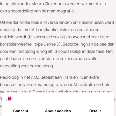
In het Alexander Monro Ziekenhuis werken we met AI als
extra beoordeling van de mammografie.
Uit eerder onderzoek in diverse landen en ziekenhuizen werd
duidelijk dat met AI borstkanker vaker en veelal eerder
ontdekt wordt (bijvoorbeeld ook bij vrouwen met zeer dicht
borstklierweefsel, type Dense D). Beoordeling van de beelden
door een radioloog is nog altijd noodzakelijk in deze fase. Het
gaat daarom in eerste instantie om een waardevolle
aanvulling voor de radioloog.
Radioloog in het AMZ Sebastiaan Franken: ‘Een extra
beoordeling van de mammografie door AI zie ik als een hele
waardevolle tool. Geweldig dat wij als radiologen nu continu
‘iemand’ hebben die over onze schouder meekijkt. Want dat is
wat AI doet. Het helpt ons om nóg minder te missen.’
Consent
About cookies
Details