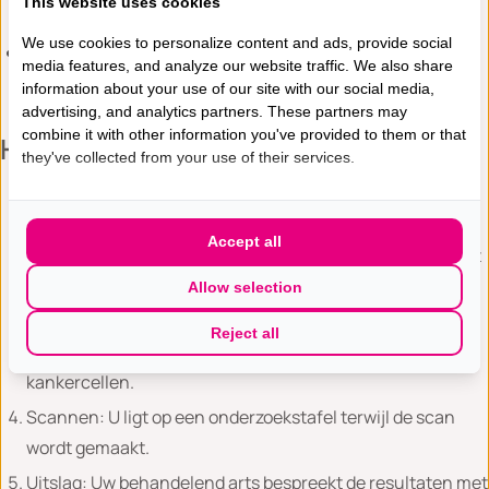
This website uses cookies
ziekte zich heeft verspreid.
We use cookies to personalize content and ads, provide social
Ondersteuning bij het behandelplan: De uitslag helpt uw
media features, and analyze our website traffic. We also share
arts om het beste behandelplan voor u op te stellen.
information about your use of our site with our social media,
advertising, and analytics partners. These partners may
combine it with other information you've provided to them or that
Hoe verloopt het onderzoek?
they've collected from your use of their services.
Voorbereiding: U krijgt van uw arts instructies over eten
en drinken voorafgaand aan het onderzoek.
Accept all
Toediening van de radioactieve stof: Via een infuus wordt
de stof in uw bloedbaan gebracht.
Allow selection
Wachttijd: U ligt rustig en stil, zodat de stof zich kan
Reject all
verspreiden en opgenomen kan worden door eventuele
kankercellen.
Scannen: U ligt op een onderzoekstafel terwijl de scan
wordt gemaakt.
Uitslag: Uw behandelend arts bespreekt de resultaten met