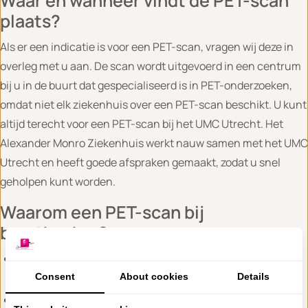
Waar en wanneer vindt de PET-scan
plaats?
Als er een indicatie is voor een PET-scan, vragen wij deze in
overleg met u aan. De scan wordt uitgevoerd in een centrum
bij u in de buurt dat gespecialiseerd is in PET-onderzoeken,
omdat niet elk ziekenhuis over een PET-scan beschikt. U kunt
altijd terecht voor een PET-scan bij het UMC Utrecht. Het
Alexander Monro Ziekenhuis werkt nauw samen met het UMC
Utrecht en heeft goede afspraken gemaakt, zodat u snel
geholpen kunt worden.
Waarom een PET-scan bij
borstkanker?
Opsporen van uitzaaiingen: De scan helpt bij het vinden
van uitzaaiingen buiten de borst.
Consent
About cookies
Details
Bepalen van het stadium: We krijgen inzicht in hoe ver de