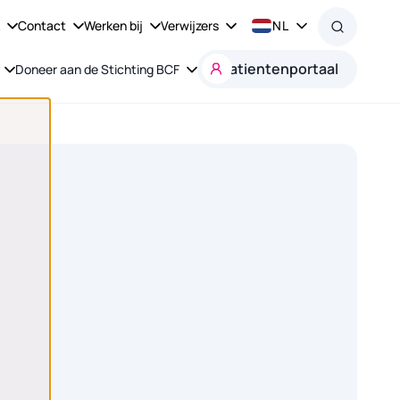
k
Contact
Werken bij
Verwijzers
NL
Patientenportaal
Doneer aan de Stichting BCF