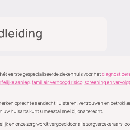
dleiding
hét eerste gespecialiseerde ziekenhuis voor het
diagnosticer
rfelijke aanleg
,
familiair verhoogd risico
,
screening en vervolgt
erken oprechte aandacht, luisteren, vertrouwen en betrokk
an uw huisarts kunt u meestal snel bij ons terecht.
elijk en onze zorg wordt vergoed door alle zorgverzekeraars, oo