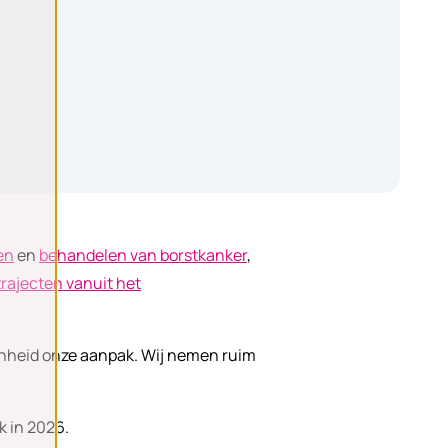
en
en
behandelen van borstkanker
,
rajecten vanuit het
enheid onze aanpak. Wij nemen ruim
k in 2026.