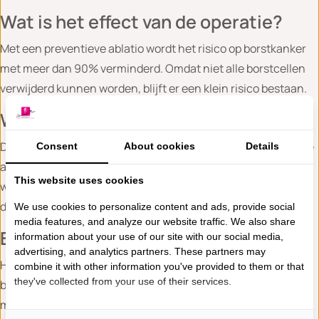
Wat is het effect van de operatie?
Met een preventieve ablatio wordt het risico op borstkanker
met meer dan 90% verminderd. Omdat niet alle borstcellen
verwijderd kunnen worden, blijft er een klein risico bestaan.
Welke mogelijkheden zijn er?
De operatie kan worden uitgevoerd aan één borst (eenzijdige
Consent
About cookies
Details
ablatio) of aan beide borsten (dubbelzijdige ablatio). Soms
This website uses cookies
wordt de ingreep gecombineerd met een borstreconstructie,
direct na de operatie of op een later moment.
We use cookies to personalize content and ads, provide social
media features, and analyze our website traffic. We also share
Belangrijk om te weten
information about your use of our site with our social media,
advertising, and analytics partners. These partners may
Het kiezen voor een preventieve ablatio is een ingrijpende
combine it with other information you've provided to them or that
they've collected from your use of their services.
beslissing, zowel lichamelijk als emotioneel. Het is geen
medische noodzaak, maar een persoonlijke keuze die