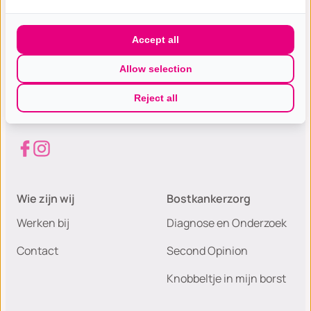
Accept all
Gespecialiseerde excellente
Allow selection
borst(kanker) zorg met de hoogste
Reject all
patiëntwaardering van Nederland.
Wie zijn wij
Bostkankerzorg
Werken bij
Diagnose en Onderzoek
Contact
Second Opinion
Knobbeltje in mijn borst