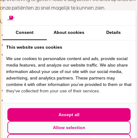
onze patiënten zo snel mogelijk te kunnen zien.
U kunt onder andere bij ons terecht:
Consent
About cookies
Details
Direct na het bevolkingsonderzoek
Bij zorgen of een klacht van de borst
This website uses cookies
Bij zorgen over de lange wachttijd voor het
We use cookies to personalize content and ads, provide social
bevolkingsonderzoek (In dat geval kunt u met een
media features, and analyze our website traffic. We also share
verwijzing voor een bevolkingsonderzoek terecht: let op;
information about your use of our site with our social media,
advertising, and analytics partners. These partners may
dit wordt meegerekend met het eigen risico)
combine it with other information you've provided to them or that
Voor een second opinion
they've collected from your use of their services.
Voor erfelijkheidsonderzoek
Accept all
Bevolkingsonderzoek in het AMZ
Allow selection