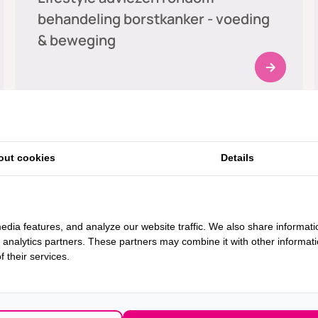
behandeling borstkanker - voeding
& beweging
Medische zorg
MRI-onderzoek
out cookies
Details
Medische zorg
edia features, and analyze our website traffic. We also share informati
d analytics partners. These partners may combine it with other informat
 their services.
Botscan