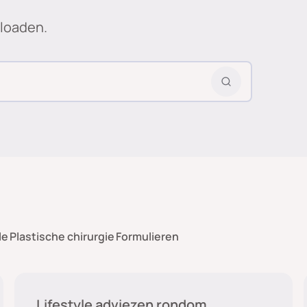
nloaden.
le
Plastische chirurgie
Formulieren
Nazorg en lifestyle
Lifestyle adviezen rondom