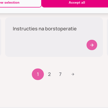
ow selection
Accept all
Medische zorg
Instructies na borstoperatie
1
2
7