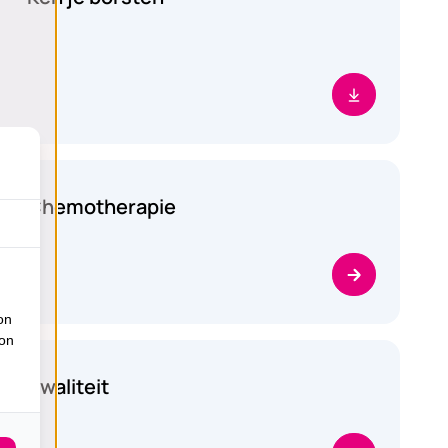
Medische zorg
Chemotherapie
Algemeen
on
ion
Kwaliteit