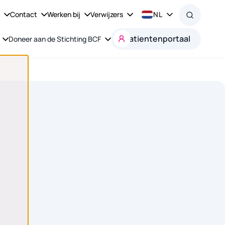
k
Contact
Werken bij
Verwijzers
NL
Patientenportaal
Doneer aan de Stichting BCF