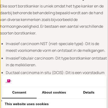
Elke soort borstkanker is uniek omdat het type kanker en de
daarbij behorende behandeling bepaald wordt aan de hand
van diverse kenmerken zoals bijvoorbeeld de
hormoongevoeligheid. Er bestaan een aantal verschillende
soorten borstkanker.
Invasief carcinoom NST (niet-speciale type): Dit is de
meest voorkomende vorm en ontstaat in de melkgangen.
Invasief lobulair carcinoom: Dit type borstkanker ontstaat
in de melkklieren.
Ductaal carcinoma in situ (DCIS): Dit is een voorstadium
van borstkanker, waarbij kankercellen zich in de
melkgangen bevinden en nog niet het vermogen hebben
om in het omliggende weefsel te groeien.
Consent
About cookies
Details
Lobulair carcinoma in situ (LCIS): Dit is ook een
This website uses cookies
voorstadium van borstkanker en ontstaat in de