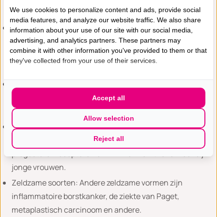
We use cookies to personalize content and ads, provide social
melkklieren.
media features, and analyze our website traffic. We also share
Hormoongevoelige borstkanker: Een groot deel van de
information about your use of our site with our social media,
borstkanker is hormoongevoelig, wat betekent dat de
advertising, and analytics partners. These partners may
combine it with other information you've provided to them or that
groei afhankelijk is van hormonen zoals oestrogeen en
they've collected from your use of their services.
progesteron.
HER2-positieve borstkanker: Dit type borstkanker is
gekenmerkt door een overexpressie van het HER2-gen,
Accept all
wat kan leiden tot meer agressieve groei.
Allow selection
Triple negatieve borstkanker: Dit type borstkanker is
negatief voor oestrogeenreceptoren,
Reject all
progesteronreceptoren en HER2 en komt vaker voor bij
jonge vrouwen.
Zeldzame soorten: Andere zeldzame vormen zijn
inflammatoire borstkanker, de ziekte van Paget,
metaplastisch carcinoom en andere.