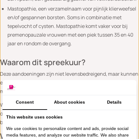
Mastopathie, een verzamelnaam voor pijnlijk klierweefsel
en/of gespannen borsten. Soms in combinatie met
tepelvocht of cysten. Mastopathie komt vaker voor bij
premenopauzale vrouwen met een piek tussen 35 en 40
jaar en rondom de overgang.
Waarom dit spreekuur?
Deze aandoeningen zijn niet levensbedreigend, maar kunnen
erg hinderlijk en pijnlijk zijn. Dit is vooral het geval bij
mastopathie.
Consent
About cookies
Details
Wij geven vrouwen die bovengenoemde klachten
ondervinden graag uitleg, begeleiding en indien mogelijk
This website uses cookies
behandeling.
We use cookies to personalize content and ads, provide social
Wat kunt u van ons verwachten?
media features, and analyze our website traffic. We also share