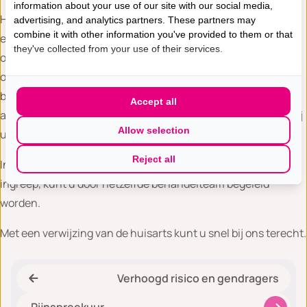
information about your use of our site with our social media,
Het eerste bezoek aan ons ziekenhuis bestaat uit een intake
advertising, and analytics partners. These partners may
combine it with other information you've provided to them or that
en lichamelijk onderzoek. Indien nodig herbeoordelen wij
they've collected from your use of their services.
onderzoeken van elders en/of verrichten we aanvullend
onderzoek in ons ziekenhuis. Na uitleg over onze
bevindingen, besluiten wij samen met u welke
Accept all
adviezen/begeleiding en eventueel behandeling het beste bij
Allow selection
u passen.
Reject all
Indien er sprake is van een radiologische of operatieve
ingreep, kunt u door hetzelfde behandelteam begeleid
worden.
Met een verwijzing van de huisarts kunt u snel bij ons terecht.
Verhoogd risico en gendragers