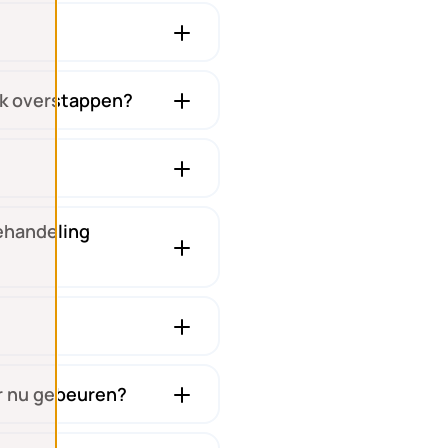
 ik overstappen?
behandeling
er nu gebeuren?