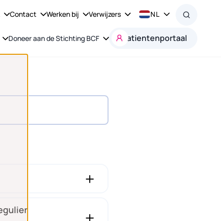
k
Contact
Werken bij
Verwijzers
NL
Patientenportaal
Doneer aan de Stichting BCF
egulier