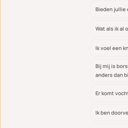
Bieden jullie
Wat als ik al
Ik voel een k
Bij mij is bo
anders dan b
Er komt vocht
Ik ben doorv