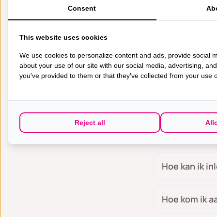
Hoe bereid i
Consent
Ab
Hoe gaat het
This website uses cookies
We use cookies to personalize content and ads, provide social m
Is het mogeli
about your use of our site with our social media, advertising, an
you've provided to them or that they've collected from your use of
Wat zijn de 
Reject all
All
Hoe meld ik m
Hoe kan ik i
Hoe kom ik a