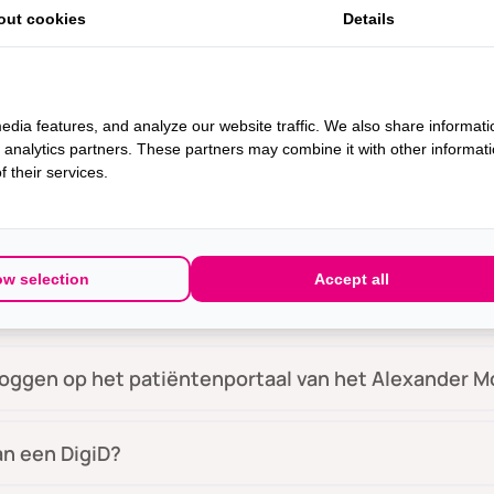
k me goed voor op mijn afpsraak?
out cookies
Details
 contact met mijn behandelend arts of verpleegkund
edia features, and analyze our website traffic. We also share informati
jk om online in het patiëntenportaal mijn gegevens i
d analytics partners. These partners may combine it with other informat
 their services.
openingstijden van het Alexander Monro Ziekenhuis?
ow selection
Accept all
ij aan bij aankomst?
nloggen op het patiëntenportaal van het Alexander 
an een DigiD?