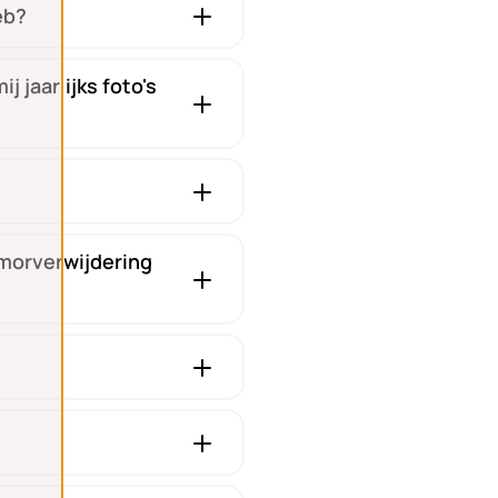
eb?
j jaarlijks foto's
umorverwijdering