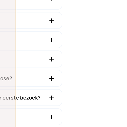
gnose?
jn eerste bezoek?