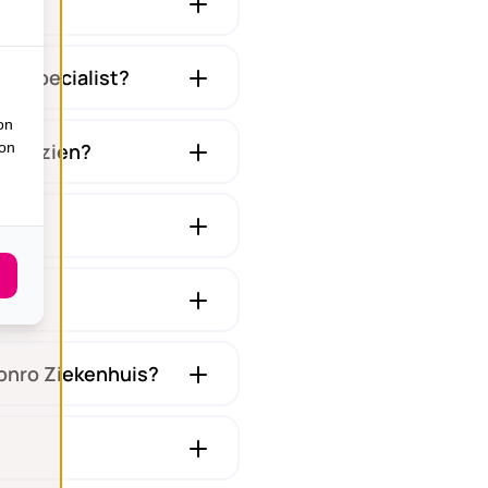
ig specialist?
on
n te zien?
ion
Monro Ziekenhuis?