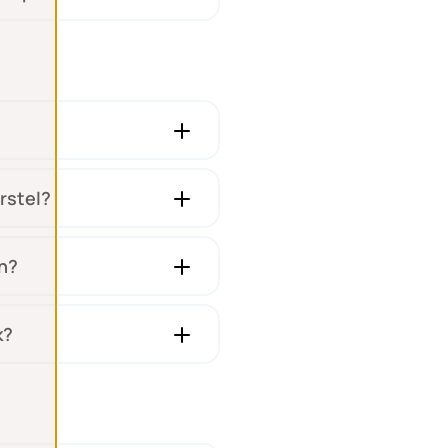
rstel?
en?
k?