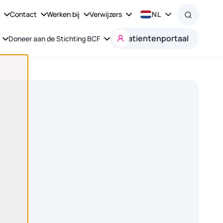
k
Contact
Werken bij
Verwijzers
NL
Patientenportaal
Doneer aan de Stichting BCF