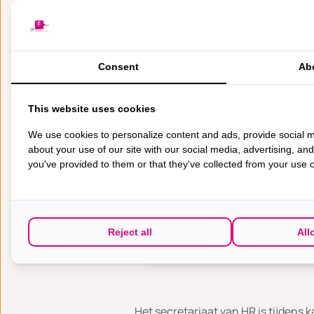
Consent
Ab
Een collega aan het
This website uses cookies
We use cookies to personalize content and ads, provide social m
‘Heb je een vra
about your use of our site with our social media, advertising, an
contact op met 
you've provided to them or that they've collected from your use of
Renske den Daas
HR-medewerker
Reject all
All
Het secretariaat van HR is tijdens