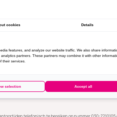
out cookies
Details
 woord
edia features, and analyze our website traffic. We also share informati
ag? Neem dan gerust
d analytics partners. These partners may combine it with other informat
de afdeling HR.’
 their services.
ow selection
Accept all
 kantoortijden telefonisch te bereiken op nummer 030-7210105 