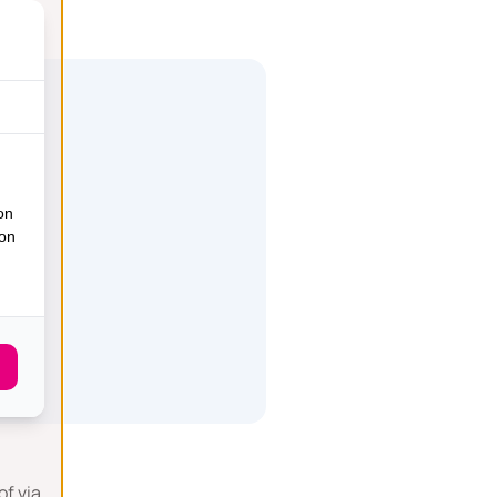
on
ion
of via