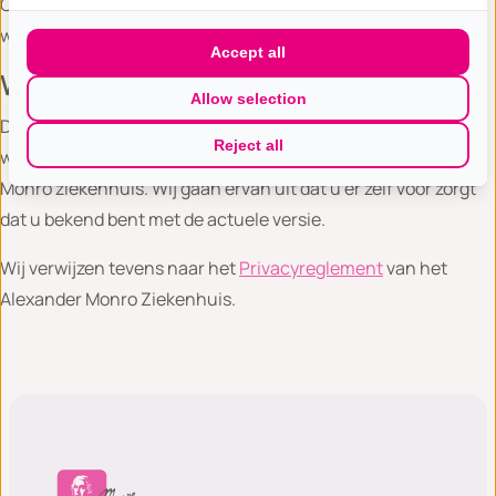
Cookieverklaring onder aan deze site voor de precieze
werkwijze wat betreft cookies.
Accept all
Wijzigingen
Allow selection
Dit Privacy Statement kan worden gewijzigd. Wijzigingen
Reject all
worden bekend gemaakt op de website van het Alexander
Monro ziekenhuis. Wij gaan ervan uit dat u er zelf voor zorgt
dat u bekend bent met de actuele versie.
Wij verwijzen tevens naar het
Privacyreglement
van het
Alexander Monro Ziekenhuis.