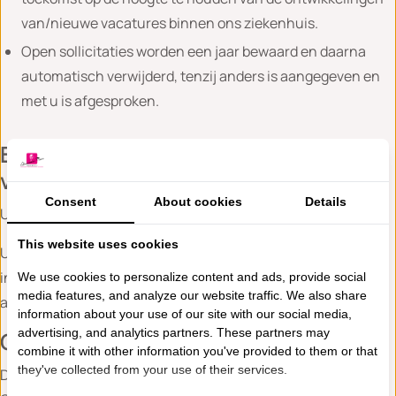
van/nieuwe vacatures binnen ons ziekenhuis.
Open sollicitaties worden een jaar bewaard en daarna
automatisch verwijderd, tenzij anders is aangegeven en
met u is afgesproken.
Bewaartermijn, inzage en corrigeren
van uw gegevens
Consent
About cookies
Details
Uw gegevens worden niet langer bewaard dan nodig.
This website uses cookies
U kunt altijd zelf uw gegevens aanpassen (hernieuwde
informatie sturen) of laten verwijderen (middels een bericht
We use cookies to personalize content and ads, provide social
media features, and analyze our website traffic. We also share
aan
sollicitatie@alexandermonro.nl
).
information about your use of our site with our social media,
advertising, and analytics partners. These partners may
Cookiebeleid
combine it with other information you've provided to them or that
they've collected from your use of their services.
De Alexander Monro website plaatst cookies. Kijk in onze