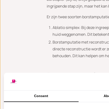
ingrijpende stap zijn, maar het kan
Er zijn twee soorten borstamputati
Ablatio simplex: Bij deze ingreep
huid weggenomen. Dit betekent d
Borstamputatie met reconstruct
directe reconstructie wordt er z
behouden. Dit kan helpen om he
Reconstructie n
Een reconstructie is een optie vo
behulp van implantaten of eigen we
Consent
Ab
met u welke vorm van reconstructie h
ablatio plaatsvinden.