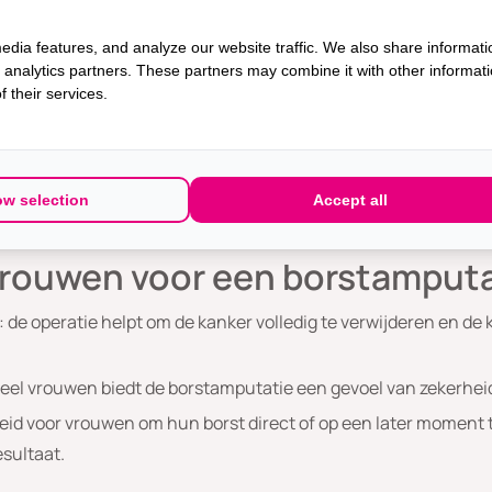
ie wordt uitgevoerd, kan een latere reconstructie worden besp
edia features, and analyze our website traffic. We also share informati
k van implantaten of eigen weefsel.
d analytics partners. These partners may combine it with other informat
 their services.
 AMZ, vindt een directe start met reconstructie plaats bij 49
in Nederland). In het geval van een DCIS (voorloperstadium 
ats bij 58% van de patiënten (versus 44% gemiddeld in Nederlan
ow selection
Accept all
stel van de borst(contour).
rouwen voor een borstamputa
 de operatie helpt om de kanker volledig te verwijderen en de 
eel vrouwen biedt de borstamputatie een gevoel van zekerhei
id voor vrouwen om hun borst direct of op een later moment 
sultaat.