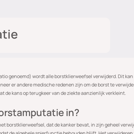
tie
atio genoemd) wordt alle borstklierweefsel verwijderd. Dit ka
nneer er andere medische redenen zijn om de borst te verwijde
at de kans op terugkeer van de ziekte aanzienlijk verkleint.
orstamputatie in?
t borstklierweefsel, dat de kanker bevat, in zijn geheel verwij
 zodat de algehele spierfunctie behouden blijft. Het verwijdere