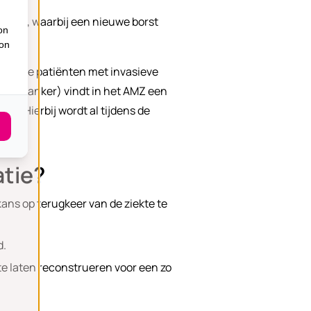
roken, waarbij een nieuwe borst
on
ion
% van de patiënten met invasieve
borstkanker) vindt in het AMZ een
d). Hierbij wordt al tijdens de
tie?
kans op terugkeer van de ziekte te
d.
te laten reconstrueren voor een zo