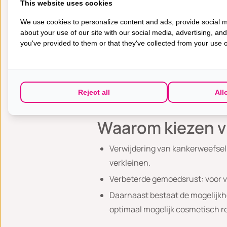
This website uses cookies
Indien er geen directe reconstruct
We use cookies to personalize content and ads, provide social m
wordt gevormd met of zonder gebrui
about your use of our site with our social media, advertising, an
you've provided to them or that they've collected from your use of
In het Alexander Monro Ziekenhuis,
borstkanker (versus 30% gemiddeld 
directe start met reconstructie pla
Reject all
All
eerste operatie gestart met het her
Waarom kiezen v
Verwijdering van kankerweefsel:
verkleinen.
Verbeterde gemoedsrust: voor v
Daarnaast bestaat de mogelijkhe
optimaal mogelijk cosmetisch re