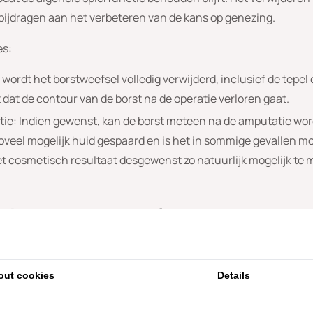
 bijdragen aan het verbeteren van de kans op genezing.
es:
 wordt het borstweefsel volledig verwijderd, inclusief de tepel 
at de contour van de borst na de operatie verloren gaat.
ie: Indien gewenst, kan de borst meteen na de amputatie wor
oveel mogelijk huid gespaard en is het in sommige gevallen mog
t cosmetisch resultaat desgewenst zo natuurlijk mogelijk te 
a borstamputatie
or veel vrouwen die een borstamputatie ondergaan. De reconst
efsel (borstweefsel van andere delen van het lichaam). De p
out cookies
Details
et beste bij u past. Bij een directe reconstructie zal de eerst