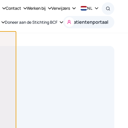
k
Contact
Werken bij
Verwijzers
NL
Patientenportaal
Doneer aan de Stichting BCF