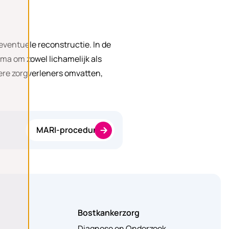
eventuele reconstructie. In de
ma om zowel lichamelijk als
ere zorgverleners omvatten,
MARI-procedure
Bostkankerzorg
Diagnose en Onderzoek