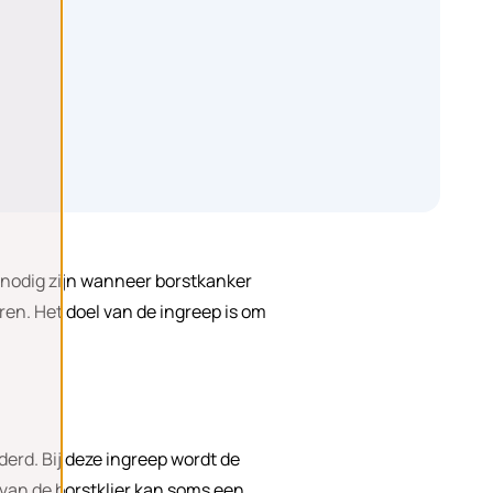
n nodig zijn wanneer borstkanker
ren. Het doel van de ingreep is om
derd. Bij deze ingreep wordt de
n van de borstklier kan soms een