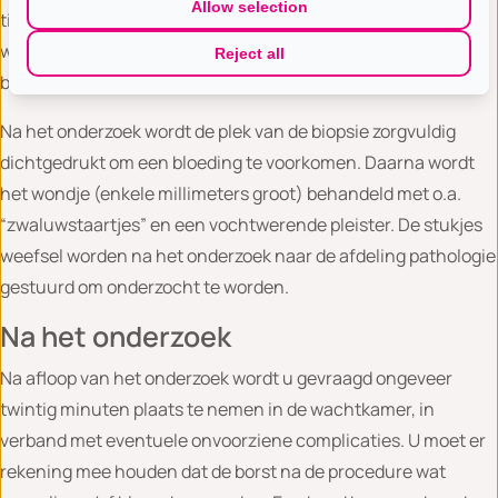
Allow selection
titanium korreltje) die aangeeft waar het weefsel
weggenomen is. Deze marker kan zonder bijwerkingen in de
Reject all
borst achterblijven.
Na het onderzoek wordt de plek van de biopsie zorgvuldig
dichtgedrukt om een bloeding te voorkomen. Daarna wordt
het wondje (enkele millimeters groot) behandeld met o.a.
“zwaluwstaartjes” en een vochtwerende pleister. De stukjes
weefsel worden na het onderzoek naar de afdeling pathologie
gestuurd om onderzocht te worden.
Na het onderzoek
Na afloop van het onderzoek wordt u gevraagd ongeveer
twintig minuten plaats te nemen in de wachtkamer, in
verband met eventuele onvoorziene complicaties. U moet er
rekening mee houden dat de borst na de procedure wat