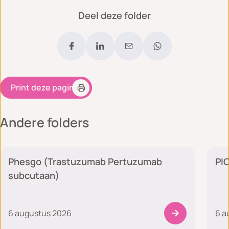
Deel deze folder
Print deze pagina
Andere folders
Medische zorg
Phesgo (Trastuzumab Pertuzumab
PIC
subcutaan)
6 augustus 2026
6 a