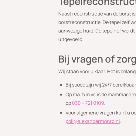
Tepelreconstruc
Naast reconstructie van de borst is
borstreconstructie. De tepel zelf w
aanwezige huid. De tepelhof wordt 
uitgevoerd.
Bij vragen of zor
Wij staan voor u klaar. Het is belan
Bij spoed zijn wij 24/7 bereikbaa
Op ma. t/m vr. is de mammacare 
op
030 – 721 0109
.
Voor algemene vragen kunt u ook
poli@alexandermonro.nl
.