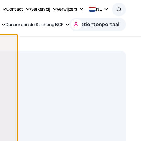
k
Contact
Werken bij
Verwijzers
NL
Patientenportaal
Doneer aan de Stichting BCF