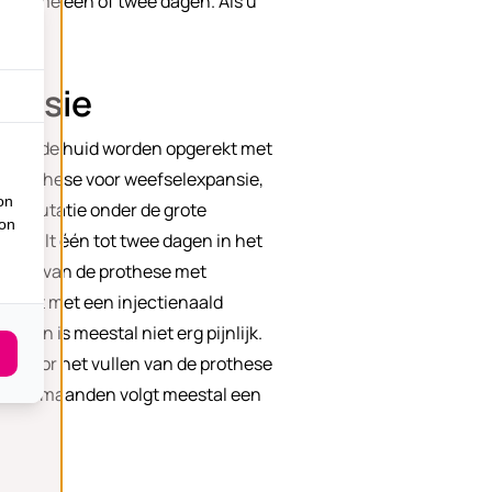
opname één of twee dagen. Als u
pansie
an kan de huid worden opgerekt met
’n prothese voor weefselexpansie,
on
e amputatie onder de grote
ion
 U zult één tot twee dagen in het
ullen van de prothese met
ebeurt met een injectienaald
r en is meestal niet erg pijnlijk.
e. Voor het vullen van de prothese
tot zes maanden volgt meestal een