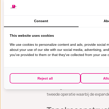
gemaakt van het litteken van de a
bestraald bent, zal de plastisch ch
Implanteren van
Consent
Ab
Als er na de amputatie onvoldoende
This website uses cookies
een prothese (weefselexpansie). Vo
We use cookies to personalize content and ads, provide social m
ook wel tissue expander genoemd, is
about your use of our site with our social media, advertising, an
borstspier ingebracht. Het implant
you've provided to them or that they've collected from your use of
ziekenhuis worden opgenomen. Twee
fysiologische zoutoplossing tot de 
waarmee via de huid de vulnippel wo
Reject all
All
Om het oprekken van de borsthuid t
moet u gedurende vier tot acht weke
tweede operatie waarbij de expand