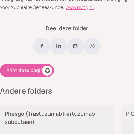
voor Nucleaire Geneeskunde:
www.nvng.nl
.
Deel deze folder
Print deze pagina
Andere folders
Medische zorg
Phesgo (Trastuzumab Pertuzumab
PIC
subcutaan)