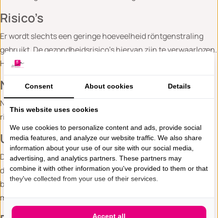
Risico’s
Er wordt slechts een geringe hoeveelheid röntgenstraling
gebruikt. De gezondheidsrisico’s hiervan zijn te verwaarlozen.
Het onderzoek heeft geen bijwerkingen.
Na het onderzoek
Consent
About cookies
Details
Na het onderzoek kunt u zelfstandig naar huis. De
This website uses cookies
rijvaardigheid wordt niet beïnvloed.
We use cookies to personalize content and ads, provide social
Uitslag
media features, and analyze our website traffic. We also share
information about your use of our site with our social media,
De uitkomsten van dit onderzoek worden doorgaans nog
advertising, and analytics partners. These partners may
combine it with other information you've provided to them or that
dezelfde dag door de Radioloog beoordeeld en aan uw
they've collected from your use of their services.
behandelend arts doorgegeven. Deze bespreekt de uitslag
met u tijdens een vervolgafspraak.
Accept all