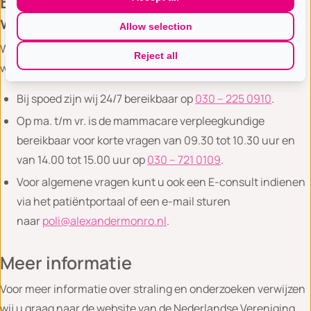
Bij vragen of zorgen: laat het ons
weten
Allow selection
Wij staan voor u klaar. Het is belangrijk dat u het ons laat
Reject all
weten als u vragen heeft of zich zorgen maakt.
Bij spoed zijn wij 24/7 bereikbaar op
030 – 225 0910
.
Op ma. t/m vr. is de mammacare verpleegkundige
bereikbaar voor korte vragen van 09.30 tot 10.30 uur en
van 14.00 tot 15.00 uur op
030 – 721 0109
.
Voor algemene vragen kunt u ook een E-consult indienen
via het patiëntportaal of een e-mail sturen
naar
poli@alexandermonro.nl
.
Meer informatie
Voor meer informatie over straling en onderzoeken verwijzen
wij u graag naar de website van de Nederlandse Vereniging