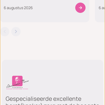
6 augustus 2026
6 a
Gespecialiseerde excellente