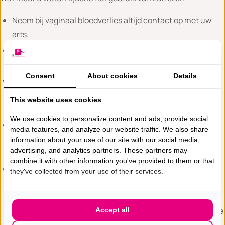
Neem bij vaginaal bloedverlies altijd contact op met uw
arts.
Bij het gebruik van Letrozol is er een groter risico op
botontkalking.
Consent
About cookies
Details
30 tot 40% van de vrouwen die behandeld worden met
Letrozol heeft last van (soms ernstige) bot- en
This website uses cookies
gewrichtsklachten.
We use cookies to personalize content and ads, provide social
Bij uitgezaaide borstkanker moet u Letrozol minimaal drie
media features, and analyze our website traffic. We also share
maanden gebruiken om te kunnen beoordelen of het
information about your use of our site with our social media,
advertising, and analytics partners. These partners may
medicijn werkt.
combine it with other information you've provided to them or that
Als u uitzaaiingen in de botten heeft, kan na het starten
they've collected from your use of their services.
van de Letrozol de pijn in de botten tijdelijk erger worden
en daarna pas weer verminderen. Dit betekent niet dat de
behandeling niet aanslaat. Aanhoudende en toenemende
Accept all
pijn zijn echter wel redenen om contact op te nemen met