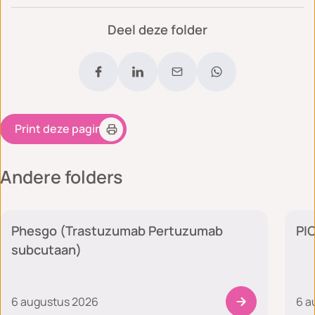
Deel deze folder
Print deze pagina
Andere folders
Medische zorg
Phesgo (Trastuzumab Pertuzumab
PIC
subcutaan)
6 augustus 2026
6 a