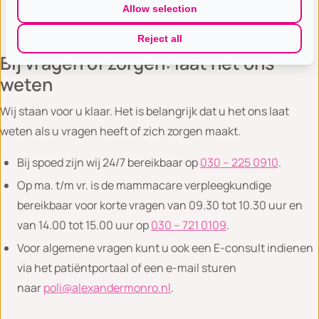
Allow selection
uw arts.
Reject all
Bij vragen of zorgen: laat het ons
weten
Wij staan voor u klaar. Het is belangrijk dat u het ons laat
weten als u vragen heeft of zich zorgen maakt.
Bij spoed zijn wij 24/7 bereikbaar op
030 – 225 0910
.
Op ma. t/m vr. is de mammacare verpleegkundige
bereikbaar voor korte vragen van 09.30 tot 10.30 uur en
van 14.00 tot 15.00 uur op
030 – 721 0109
.
Voor algemene vragen kunt u ook een E-consult indienen
via het patiëntportaal of een e-mail sturen
naar
poli@alexandermonro.nl
.