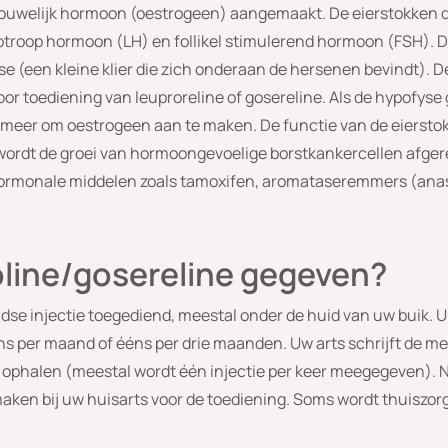
rouwelijk hormoon (oestrogeen) aangemaakt. De eierstokken d
troop hormoon (LH) en follikel stimulerend hormoon (FSH). Di
 (een kleine klier die zich onderaan de hersenen bevindt). D
or toediening van leuproreline of gosereline. Als de hypofys
e meer om oestrogeen aan te maken. De functie van de eierstokk
r wordt de groei van hormoongevoelige borstkankercellen afge
rmonale middelen zoals tamoxifen, aromataseremmers (anastr
oline/gosereline gegeven?
dse injectie toegediend, meestal onder de huid van uw buik. U 
ns per maand of ééns per drie maanden. Uw arts schrijft de me
k ophalen (meestal wordt één injectie per keer meegegeven). 
aken bij uw huisarts voor de toediening. Soms wordt thuiszorg