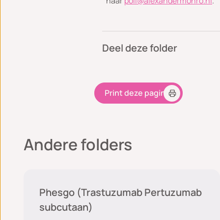
naar
poli@alexandermonro.nl
.
Deel deze folder
Print deze pagina
Andere folders
Medische zorg
Phesgo (Trastuzumab Pertuzumab
subcutaan)