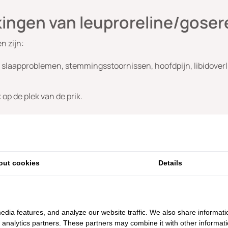
kingen van leuproreline/goser
n zijn:
 slaapproblemen, stemmingsstoornissen, hoofdpijn, libidover
 op de plek van de prik.
 tijdens het gebruik van leup
kunt u nog één keer ongesteld worden, daarna is het de bedoe
out cookies
Details
nneer de werking van het medicijn gecontroleerd wordt midde
n met 3 maanden na de laatste injectie is het aan te bevelen
edia features, and analyze our website traffic. We also share informati
ken.
d analytics partners. These partners may combine it with other informat