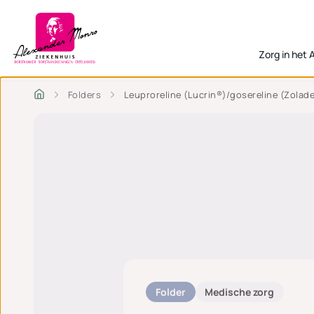
Zorg in het
Folders
Leuproreline (Lucrin®)/gosereline (Zolad
Folder
Medische zorg