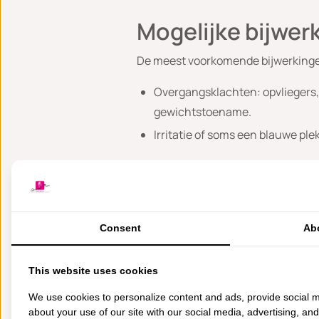
Mogelijke bijwer
De meest voorkomende bijwerkinge
Overgangsklachten: opvliegers,
gewichtstoename.
Irritatie of soms een blauwe plek
Wat u moet weten
Na de start van de behandeling 
Consent
Ab
wegblijven.
Uw arts zal met u afspreken wa
This website uses cookies
Tijdens de behandeling en tot e
We use cookies to personalize content and ads, provide social m
voorbehoedsmiddelen te gebrui
about your use of our site with our social media, advertising, an