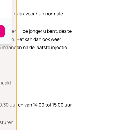
 hebben vlak voor hun normale
 maken. Hoe jonger u bent, des te
g keren. Het kan dan ook weer
3 maanden na de laatste injectie
 maakt.
.30 uur en van 14.00 tot 15.00 uur
 sturen