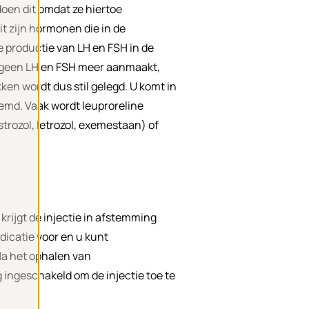
oen dit omdat ze hiertoe
t zijn hormonen die in de
e productie van LH en FSH in de
e geen LH en FSH meer aanmaakt,
en wordt dus stil gelegd. U komt in
remd. Vaak wordt leuproreline
ozol, letrozol, exemestaan) of
krijgt de injectie in afstemming
dicatie voor en u kunt
Na het ophalen van
 ingeschakeld om de injectie toe te