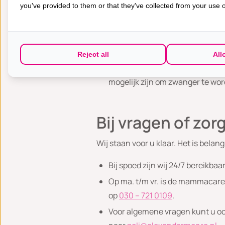
you've provided to them or that they've collected from your use of
Neem bij vaginaal bloedverlies a
Zeker in het begin van de beha
menstruatie. Meestal gaat dit o
Na het stoppen van leuprorelin
Reject all
All
groter de kans dat uw eierstokk
mogelijk zijn om zwanger te wor
Bij vragen of zor
Wij staan voor u klaar. Het is belan
Bij spoed zijn wij 24/7 bereikbaa
Op ma. t/m vr. is de mammacare 
op
030 – 721 0109
.
Voor algemene vragen kunt u ook