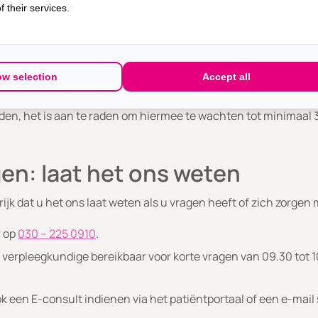
 their services.
ltijd contact op met uw arts of verpleegkundig specialist.
ndeling hebben sommige vrouwen klachten die ze ook kunnen
ver als u doorgaat met de behandeling.
e/gosereline kunnen de eierstokken soms weer hormonen gaan
ow selection
Accept all
en zich herstellen en de menstruaties en vruchtbaarheid teru
den, het is aan te raden om hiermee te wachten tot minimaal 
gen: laat het ons weten
grijk dat u het ons laat weten als u vragen heeft of zich zorgen
r op
030 – 225 0910
.
verpleegkundige bereikbaar voor korte vragen van 09.30 tot 10
 een E-consult indienen via het patiëntportaal of een e-mail