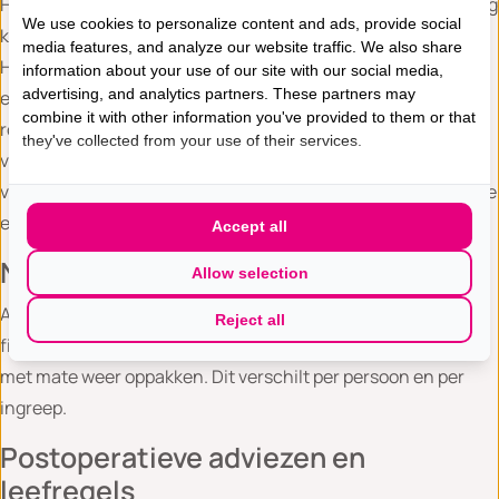
Het is belangrijk dat u al snel na uw operatie weer in beweging
We use cookies to personalize content and ads, provide social
komt. Dit is goed voor uw bloedcirculatie en spijsvertering.
media features, and analyze our website traffic. We also share
Het advies is om de eerste 2 weken inspanning/tillen, reiken
information about your use of our site with our social media,
advertising, and analytics partners. These partners may
en kracht zetten met de armen te vermijden. Gelieve niet te
combine it with other information you've provided to them or that
roken. Roken geeft een slechtere wondgenezing en een
they've collected from your use of their services.
verhoogde kans op complicaties. Ook leidt roken tot meer
verlies van het ingespoten vet en daarmee verlies van volume
en resultaat.
Accept all
Naar huis
Allow selection
Als gevolg van uw operatie bent u meestal niet meteen weer
Reject all
fit, maar als u zich goed voelt kunt u uw normale leefpatroon
met mate weer oppakken. Dit verschilt per persoon en per
ingreep.
Postoperatieve adviezen en
leefregels