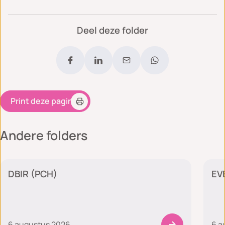
Deel deze folder
Print deze pagina
Andere folders
Plastische chirurgie
DBIR (PCH)
EV
6 augustus 2026
6 a