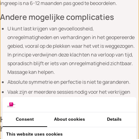
ingreep is na 6-12 maanden pas goed te beoordelen.
Andere mogelijke complicaties
U kunt last krijgen van gevoelloosheid,
onregelmatigheden en verhardingen in het geopereerde
gebied, vooral op de plekken waar het vet is weggezogen.
In principe verdwijnen deze klachten na verloop van tijd,
sporadisch blijft er iets van onregelmatigheid zichtbaar.
Massage kan helpen.
Absolute symmetrie en perfectie is niet te garanderen.
Vaak zijn er meerdere sessies nodig voor het verkrijgen
van een goed eindresultaat.
Hoe kunt u zelf meewerken aan uw
Consent
About cookies
Details
herstel?
This website uses cookies