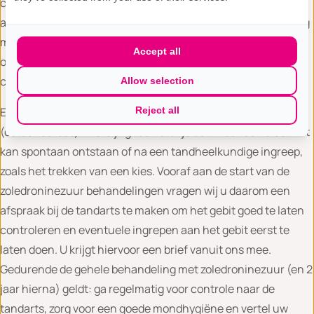
calcium en vitamine D inneemt, zoals door uw behandelend
arts voorgeschreven of aanbevolen. Vóór iedere behandeling
met zoledroninezuur laat u bloed prikken. Dit doen we om te
Accept all
onderzoeken of uw nieren goed werken en of u voldoende
calcium in uw bloed heeft.
Allow selection
Een zeldzame bijwerking is schade aan het kaakbot
Reject all
(osteonecrose). Hierbij ligt een stukje bot in de kaak bloot. Dit
kan spontaan ontstaan of na een tandheelkundige ingreep,
zoals het trekken van een kies. Vooraf aan de start van de
zoledroninezuur behandelingen vragen wij u daarom een
afspraak bij de tandarts te maken om het gebit goed te laten
controleren en eventuele ingrepen aan het gebit eerst te
laten doen. U krijgt hiervoor een brief vanuit ons mee.
Gedurende de gehele behandeling met zoledroninezuur (en 2
jaar hierna) geldt: ga regelmatig voor controle naar de
tandarts, zorg voor een goede mondhygiëne en vertel uw