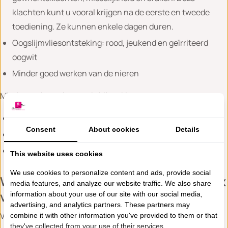
klachten kunt u vooral krijgen na de eerste en tweede
toediening. Ze kunnen enkele dagen duren.
Oogslijmvliesontsteking: rood, jeukend en geïrriteerd
oogwit
Minder goed werken van de nieren
Minder vaak voorkomende bijwerkingen:
Een ernstige ontsteking van het kaakbot
Consent
About cookies
Details
Een onregelmatige hartslag
Een allergische reactie
This website uses cookies
We use cookies to personalize content and ads, provide social
Wat moet u weten tijdens het gebruik
media features, and analyze our website traffic. We also share
van zoledroninezuur (Zometa®)?
information about your use of our site with our social media,
advertising, and analytics partners. These partners may
Voor de juiste werking is het belangrijk dat u voldoende
combine it with other information you've provided to them or that
they've collected from your use of their services.