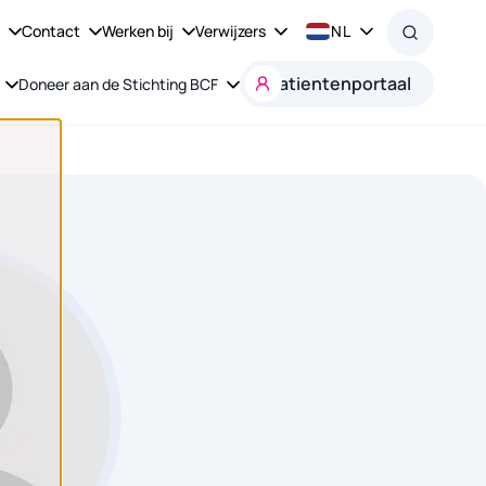
k
Contact
Werken bij
Verwijzers
NL
Patientenportaal
Doneer aan de Stichting BCF