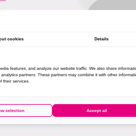
out cookies
Details
edia features, and analyze our website traffic. We also share informati
d analytics partners. These partners may combine it with other informat
 their services.
Wie zijn wij
Werken bij
ow selection
Accept all
Contact