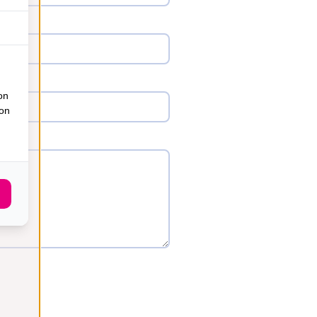
on
ion