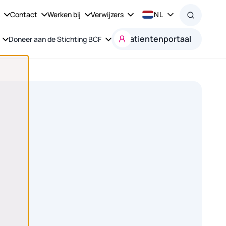
k
Contact
Werken bij
Verwijzers
NL
Patientenportaal
Doneer aan de Stichting BCF