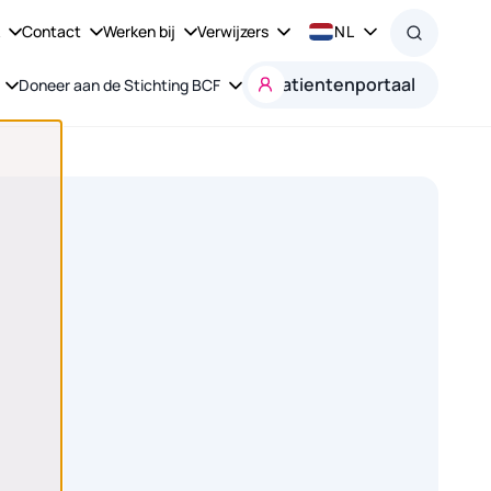
k
Contact
Werken bij
Verwijzers
NL
Patientenportaal
Doneer aan de Stichting BCF