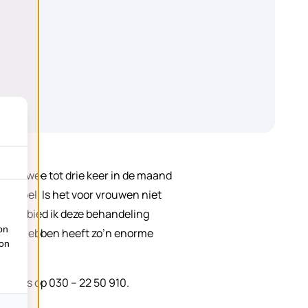
s. ‘Twee tot drie keer in de maand
n tepel. Is het voor vrouwen niet
 dan bied ik deze behandeling
on
andeld hebben heeft zo’n enorme
ion
huis op 030 – 22 50 910.