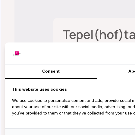
Tepel(hof)t
Consent
Ab
Als huidtherapeute heeft Sophie Ti
werk ik in het Alexander Monro Ziek
This website uses cookies
mogelijk om naar het AMZ te komen 
We use cookies to personalize content and ads, provide social m
natuurlijk ook in mijn eigen prakt
about your use of our site with our social media, advertising, an
impact dat ik graag een steentje bij
you've provided to them or that they've collected from your use of
Voor meer informatie over tepelta