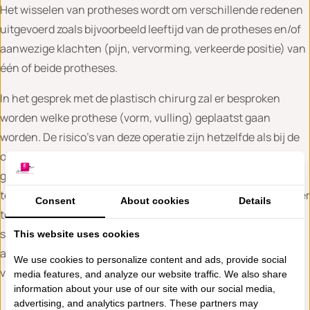
Het wisselen van protheses wordt om verschillende redenen
uitgevoerd zoals bijvoorbeeld leeftijd van de protheses en/of
aanwezige klachten (pijn, vervorming, verkeerde positie) van
één of beide protheses.
In het gesprek met de plastisch chirurg zal er besproken
worden welke prothese (vorm, vulling) geplaatst gaan
worden. De risico’s van deze operatie zijn hetzelfde als bij de
operatie waarbij er voor de eerste keer protheses zijn
geplaatst. Het resultaat is op z’n vroegst na 6 tot 12 maanden
te beoordelen. Bij een dubbelzijdige ingreep kan het zijn dat er
Consent
About cookies
Details
toch een verschil blijft tussen links en rechts. 100%
symmetrie kunnen we niet garanderen. Soms zijn nog
This website uses cookies
aanvullende procedures nodig om een optimaal resultaat te
We use cookies to personalize content and ads, provide social
verkrijgen.
media features, and analyze our website traffic. We also share
information about your use of our site with our social media,
advertising, and analytics partners. These partners may