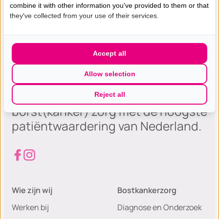
combine it with other information you've provided to them or that
they've collected from your use of their services.
Accept all
Allow selection
Gespecialiseerde excellente
Reject all
borst(kanker) zorg met de hoogste
patiëntwaardering van Nederland.
Wie zijn wij
Bostkankerzorg
Werken bij
Diagnose en Onderzoek