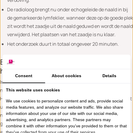
De radioloog brengt nu onder echogeleide de naald in bij
de gemarkeerde lymfeklier, wanneer deze op de goede plek
zit wordt het zaadje uit de naald geduwd en wordt de naald
verwijderd. Het plaatsen van het zaadje is nu klaar.
Het onderzoek duurt in totaal ongeveer 20 minuten.
Belangrijk om rekening mee te
houden.
Consent
About cookies
Details
In sommige gevallen is het plaatsen van het magneetzaadje
niet mogelijk. Bijvoorbeeld wanneer u een pacemaker heeft.
This website uses cookies
Heeft u een pacemaker of een soortgelijk implantaat, laat het
We use cookies to personalize content and ads, provide social
uw arts dan weten! Er zijn ook andere situaties waardoor het
media features, and analyze our website traffic. We also share
information about your use of our site with our social media,
niet mogelijk is om een magneetzaadje te plaatsen. In deze
advertising, and analytics partners. These partners may
gevallen zal een draad als lokalisatietechniek gebruikt
combine it with other information you've provided to them or that
worden.
they've collected from your use of their services.