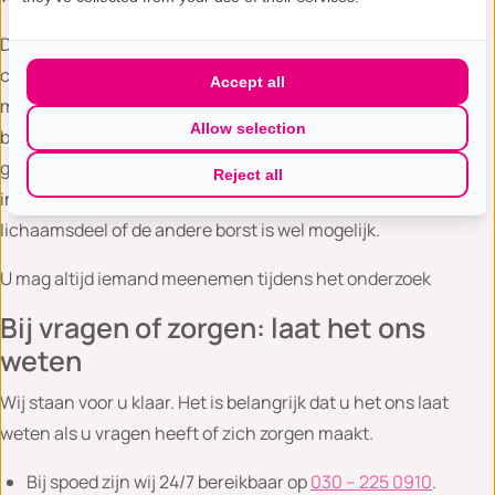
De magnetische marker wordt geplaatst nadat u de laatste
controle MRI-scan gehad heeft. Dit doen we omdat het
Accept all
magneetje een verstoring in het beeld geeft, waardoor
Allow selection
beoordeling van de beelden niet goed mogelijk is. Het is niet
gevaarlijk om een MRI te ondergaan met een magneetzaadje
Reject all
in het lichaam. Een MRI-onderzoek van een ander
lichaamsdeel of de andere borst is wel mogelijk.
U mag altijd iemand meenemen tijdens het onderzoek
Bij vragen of zorgen: laat het ons
weten
Wij staan voor u klaar. Het is belangrijk dat u het ons laat
weten als u vragen heeft of zich zorgen maakt.
Bij spoed zijn wij 24/7 bereikbaar op
030 – 225 0910
.