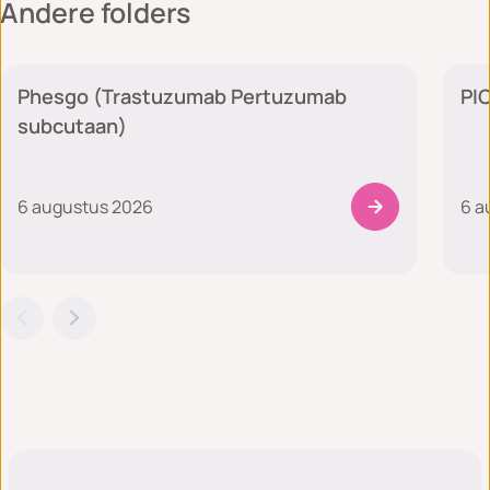
Andere folders
Medische zorg
Phesgo (Trastuzumab Pertuzumab
PIC
subcutaan)
6 augustus 2026
6 a