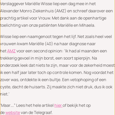
Verslaggever Mariëlle Wisse liep een dag mee in het
Alexander Monro Ziekenhuis (AMZ) en schreef daarover een
prachtig artikel voor Vrouw. Met dank aan de openhartige
toelichting van onze patiënten Mariëlle en Mihaela.
Wisse liep een naamgenoot tegen het lijf. Net zoals heel veel
vrouwen kwam Mariëlle (40) na haar diagnose naar
het
AMZ
voor een second opinion: ‘Ik had al maanden een
trekkerig gevoel in mijn borst, een soort spierpijn. Na
onderzoek leek dat niets te zijn, maar voor de zekerheid moest
ik een half jaar later toch op controle komen. Nog voordat het
zover was, ontdekte ik een bultje. Een vetophoping of een
cyste, dacht de huisarts. Zij maakte zich niet druk, dus ik ook
niet.’
‘Maar….” Lees het hele artikel
hier
of bekijk het op
de
website
van de Telegraaf.