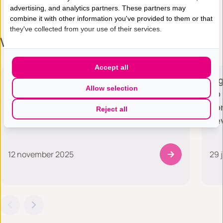
advertising, and analytics partners. These partners may
combine it with other information you've provided to them or that
they've collected from your use of their services.
Vergelijkbare artikelen
Nieuwsartikelen
Accept all
NRC - De emancipatie van de platte
Al
Allow selection
vrouw
op 
bo
Reject all
gev
12 november 2025
29 