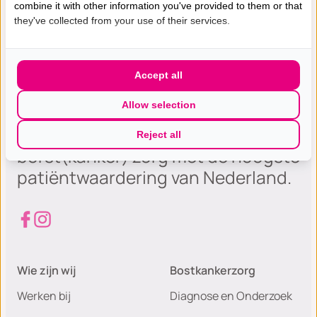
combine it with other information you've provided to them or that
they've collected from your use of their services.
Accept all
Allow selection
Gespecialiseerde excellente
Reject all
borst(kanker) zorg met de hoogste
patiëntwaardering van Nederland.
Wie zijn wij
Bostkankerzorg
Werken bij
Diagnose en Onderzoek