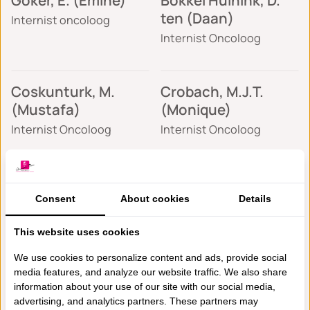
Göker, E. (Emine)
Bokkel Huinink, D.
ten (Daan)
Internist oncoloog
Internist Oncoloog
Coskunturk, M.
Crobach, M.J.T.
(Mustafa)
(Monique)
Internist Oncoloog
Internist Oncoloog
Tucker, M.M.B.
Van den Boogerd, S.
(Monique)
(Sophia)
Consent
About cookies
Details
Medisch oncoloog &
Internist Oncoloog
This website uses cookies
algemeen internist
We use cookies to personalize content and ads, provide social
media features, and analyze our website traffic. We also share
information about your use of our site with our social media,
advertising, and analytics partners. These partners may