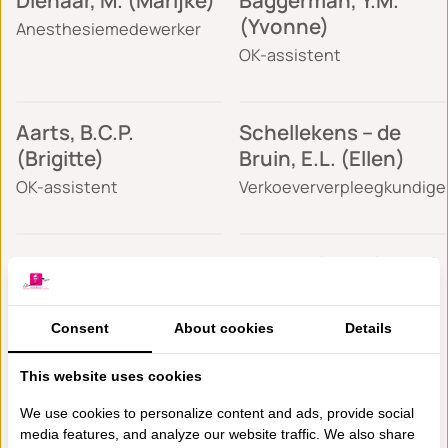
Dienaar, M. (Marijke)
Baggerman, Y.M.
(Yvonne)
Anesthesiemedewerker
OK-assistent
Aarts, B.C.P.
Schellekens – de
(Brigitte)
Bruin, E.L. (Ellen)
OK-assistent
Verkoeververpleegkundige
Rutgers, D.E.R.
Roks – Slingerland, J.
(Dorothea)
(Jacqueline)
Verkoeververpleegkundige
OK-assistent
Consent
About cookies
Details
This website uses cookies
We use cookies to personalize content and ads, provide social
1
2
media features, and analyze our website traffic. We also share