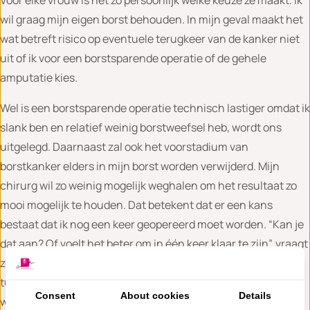
wil graag mijn eigen borst behouden. In mijn geval maakt het
wat betreft risico op eventuele terugkeer van de kanker niet
uit of ik voor een borstsparende operatie of de gehele
amputatie kies.
Wel is een borstsparende operatie technisch lastiger omdat ik
slank ben en relatief weinig borstweefsel heb, wordt ons
uitgelegd. Daarnaast zal ook het voorstadium van
borstkanker elders in mijn borst worden verwijderd. Mijn
chirurg wil zo weinig mogelijk weghalen om het resultaat zo
mooi mogelijk te houden. Dat betekent dat er een kans
bestaat dat ik nog een keer geopereerd moet worden. “Kan je
dat aan? Of voelt het beter om in één keer klaar te zijn”, vraagt
ze mij. Er bestaat een kans dat de snijranden niet vrij zijn van
tumorcellen en ik zou dan nogmaals geopereerd moeten
Consent
About cookies
Details
worden.