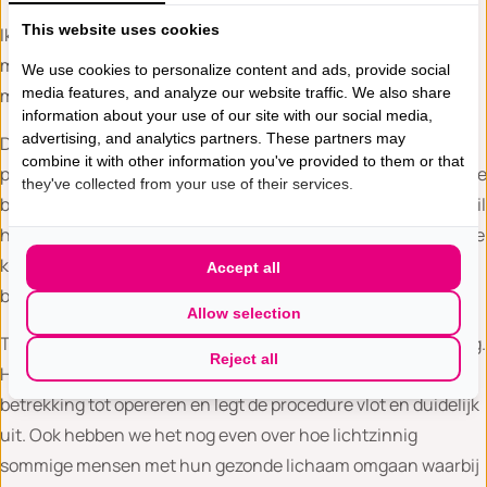
This website uses cookies
Ik blijf bij mijn besluit. Borstsparend was al vanaf het begin
mijn wens. Mijn tumor is goed gekrompen dus de optie is
We use cookies to personalize content and ads, provide social
mogelijk en hier wil ik dan ook voor gaan.
media features, and analyze our website traffic. We also share
information about your use of our site with our social media,
advertising, and analytics partners. These partners may
Daarna volgt het gesprek met de anesthesist. Ze legt heel
combine it with other information you've provided to them or that
precies uit wat er gebeurt tijdens een operatie, inclusief dat je
they've collected from your use of their services.
beademd wordt onder narcose. Iets waar ik nooit eerder bij stil
heb gestaan en wat ik best een naar idee vind, zo’n buisje in je
keel. Ook door haar wordt alle tijd genomen om onzekerheid
Accept all
bij mij weg te nemen. Zo fijn.
Allow selection
Twee dagen later heb ik een gesprek met de plastisch chirurg.
Reject all
Hij vertelt dat er in mijn geval één goede optie mogelijk is met
betrekking tot opereren en legt de procedure vlot en duidelijk
uit. Ook hebben we het nog even over hoe lichtzinnig
sommige mensen met hun gezonde lichaam omgaan waarbij