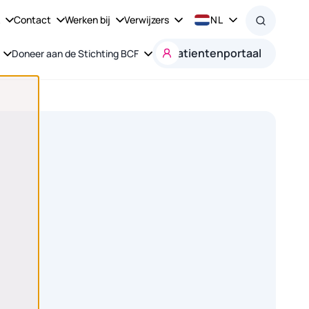
k
Contact
Werken bij
Verwijzers
NL
Patientenportaal
Doneer aan de Stichting BCF
chting de kapsalon.”