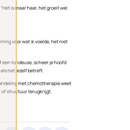
Het is maar haar, het groeit wel
enning voor wat ik voelde, het niet
lf een tondeuse, scheer je hoofd
ls het jezelf betreft.
behandeling met chemotherapie weet
of structuur terugkrijgt.