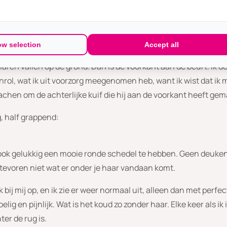
geloven.
nkje en kijkt geëmotioneerd toe. Mijn vriend begint mijn haar 
 tellen later heb ik de vlecht in mijn hand. Ik kijk naar de foeile
ow selection
Accept all
j met de tondeuse, en start aan de achterkant, zodat het min
n haren vallen op de grond. Dan is de voorkant aan de beurt. Ik
ol, wat ik uit voorzorg meegenomen heb, want ik wist dat ik m
chen om de achterlijke kuif die hij aan de voorkant heeft gem
eg, half grappend:
-look gelukkig een mooie ronde schedel te hebben. Geen deuken
tevoren niet wat er onder je haar vandaan komt.
bij mij op, en ik zie er weer normaal uit, alleen dan met perfec
ig en pijnlijk. Wat is het koud zo zonder haar. Elke keer als ik in
er de rug is.