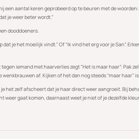
j een aantal keren geprobeerd op te beuren met de woorden: “
dat je weer beter wordt.”
t een dooddoeners.
p dat je het moeilijk vindt.” Of “Ik vind het erg voor je San”. Erk
it tegen iemand met haarverlies zegt “Het is maar haar”: Pak ze
je wenkbrauwen af. Kijken of het dan nog steeds “maar haar” is a
 je het zelf afscheert dat je haar direct weer aangroeit. Bij 
 weer gaat komen, daarnaast weet je niet of je dezelfde kleur 