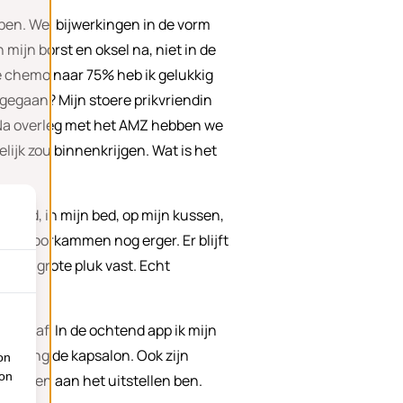
pen. Wel bijwerkingen in de vorm
mijn borst en oksel na, niet in de
de chemo naar 75% heb ik gelukkig
 gegaan? Mijn stoere prikvriendin
n. Na overleg met het AMZ hebben we
ijk zou binnenkrijgen. Wat is het
grond, in mijn bed, op mijn kussen,
ama, doorkammen nog erger. Er blijft
k een grote pluk vast. Echt
et eraf. In de ochtend app ik mijn
ichting de kapsalon. Ook zijn
on
ion
fscheren aan het uitstellen ben.