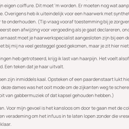
ijn eigen coiffure. Dit moet ‘m worden
.
Er moeten nog wat aanp
e. Overigens heb ik uiteindelijk voor een haarwerk met synthe
ker te onderhouden. (Tip vraag vooraf toestemming bij je zorg
k eerst een afwijzing voor vergoeding als je gaat declareren, o
arnaast moet je haarwerkspecialist aangesloten zijn bij een d
et bij mij na veel gesteggel goed gekomen, maar je zit hier nie
kingen heb getrotseerd, krijg ik last van haarpijn. Het voelt als
. Een teken dat je haar uitvalt.
en zijn inmiddels kaal. Opsteken of een paardenstaart lukt hier
 deze dames was het ooit mode om de zijkanten weg te scheren
 nooit van gabbermuziek of dat kapsel gehouden hebben.)
n. Voor mijn gevoel is het kansloos om door te gaan met de c
een verademing om het infuus in te laten lopen zonder die vrese
klaar.