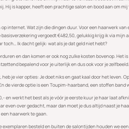
. Hij is kapper, heeft een prachtige salon en bood aan om mij
en op internet. Wat zijn die dingen duur. Voor een haarwerk van
De basisverzekering vergoedt €482,50, gelukkig krijg ik via mij
 toch… Ik dacht gelijk: wat als je dat geld niet hebt?
 verduren en dan komen er ook nog zulke kosten bovenop. Het is n
tzettend bepalend voor je uiterlijk en dus ook voor je zelfbeeld
t, heb je vier opties: Je doet niks en gaat kaal door het leven. Op
 En de vierde optie is een Toupim-haarband, een stoffen band 
0,- en werkt het best als je vóór je eerste kuur je haar laat af
r even over gedacht, maar dan moet je dus altijd naast je haa
r een haarwerk te gaan.
de exemplaren besteld en buiten de salontijden houden we een 