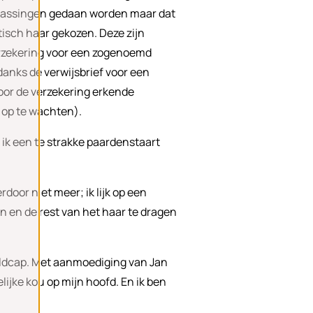
assingen gedaan worden maar dat
tisch haar gekozen. Deze zijn
verzekering voor een zogenoemd
ndanks de verwijsbrief voor een
oor de verzekering erkende
t op te wachten).
of ik een te strakke paardenstaart
door niet meer; ik lijk op een
 en de rest van het haar te dragen
oldcap. Met aanmoediging van Jan
lijke kou op mijn hoofd. En ik ben