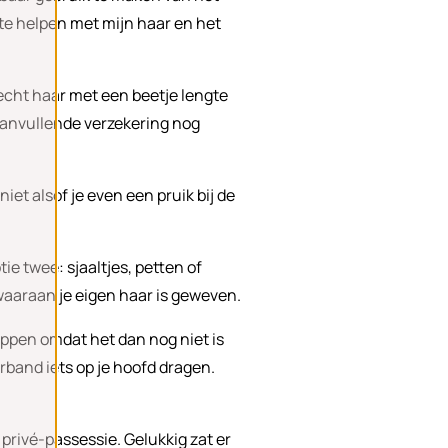
 te helpen met mijn haar en het
 echt haar met een beetje lengte
n aanvullende verzekering nog
iet alsof je even een pruik bij de
.
tie twee: sjaaltjes, petten of
waaraan je eigen haar is geweven.
knippen omdat het dan nog niet is
rband iets op je hoofd dragen.
privé-passessie. Gelukkig zat er