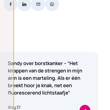
Sandy's blog
Sandy over borstkanker – “Het
knappen van de strengen in mijn
arm is een marteling. Als er één
breekt hoor je knak, net een
fluorescerend lichtstaafje”
Blog 37