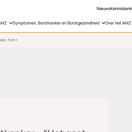
Nieuws
Kennisban
 AMZ
Symptomen, Borstkanker en Borstgezondheid
Over het AMZ
er, het moet eraf. Met een zwaar hart stappen Jan en ik in de auto ri