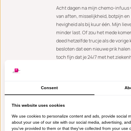
Acht dagen na mijn chemo-infuus vo
van aften, misselijkheid, botpijn e
hevigheid als bij kuur één. Mijn li
minder last. Of zou het mede komen 
deed hetzelfde trucje als de vorige
besloten dat een nieuwe prik halen
toch fijn dat je 24/7 met het ziekenh
Helaas gaat het wat betreft mijn ha
op en aan de binnenkant van mijn kl
niks van over, voor mijn gevoel. Op
Consent
Ab
verschrikkelijk om te zien.
This website uses cookies
’s Nachts word ik wakker van het ge
kappervriend dat het zover is. Met 
We use cookies to personalize content and ads, provide social m
about your use of our site with our social media, advertising, an
vrouw, een goede vriendin van mij, 
you've provided to them or that they've collected from your use of