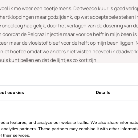
el ik me weer een beetje mens. De tweede kuur is goed verlo
n hartkloppingen maar godzijdank, op wat acceptabele steken in 
eve oncoloog had gelijk, door het verlagen van de dosering van 
doordat de Pelgraz injectie maar voor de helft in mijn been is
 keer maar de vloeistof bleef voor de helft op mijn been ligge
 niet hoefde omdat we anders niet wisten hoeveel ik daadwerkel
uis kunt bellen en dat de lijntjes zo kort zijn.
ar met een rap tempo bergafwaarts. Overal losse haren; op de 
eding werkelijk overal vind ik ze. Mijn haren wassen is een dr
 een gegeven moment haal ik mijn hand door mijn haar en heb i
out cookies
Details
prik van losse haren op mijn kussen. Het gaat niet meer, het mo
een zwaar hart stappen Jan en ik op zondagochtend in de auto r
edia features, and analyze our website traffic. We also share informati
d analytics partners. These partners may combine it with other informat
is erbij. We drinken eerst wat, ik merk dat ik het moment van a
 their services.