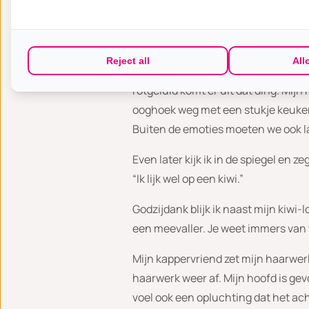
Maar dan is het tijd. Ik moet eraan 
Jan gaat achter me zitten op een ba
– daar gaat mijn lange haar. Een paar
Reject all
All
Geen weg meer terug. Dan begint hi
rotgeluid komt er uit dat ding. Mij
ooghoek weg met een stukje keukenr
Buiten de emoties moeten we ook la
Even later kijk ik in de spiegel en z
“Ik lijk wel op een kiwi.”
Godzijdank blijk ik naast mijn kiwi
een meevaller. Je weet immers van 
Mijn kappervriend zet mijn haarwerk 
haarwerk weer af. Mijn hoofd is gevoel
voel ook een opluchting dat het acht