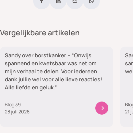
Vergelijkbare artikelen
Sandy's blog
Sandy over borstkanker – “Onwijs
San
spannend en kwetsbaar was het om
sam
mijn verhaal te delen. Voor iedereen:
we 
dank jullie wel voor alle lieve reacties!
Alle liefde en geluk.”
Blog 39
Blo
28 juli 2026
21 j