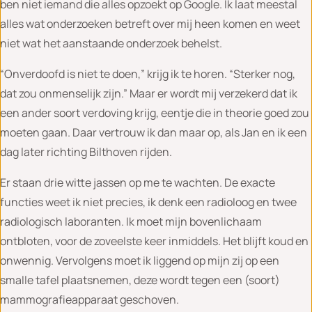
ben niet iemand die alles opzoekt op Google. Ik laat meestal
alles wat onderzoeken betreft over mij heen komen en weet
niet wat het aanstaande onderzoek behelst.
“Onverdoofd is niet te doen,” krijg ik te horen. “Sterker nog,
dat zou onmenselijk zijn.” Maar er wordt mij verzekerd dat ik
een ander soort verdoving krijg, eentje die in theorie goed zou
moeten gaan. Daar vertrouw ik dan maar op, als Jan en ik een
dag later richting Bilthoven rijden.
Er staan drie witte jassen op me te wachten. De exacte
functies weet ik niet precies, ik denk een radioloog en twee
radiologisch laboranten. Ik moet mijn bovenlichaam
ontbloten, voor de zoveelste keer inmiddels. Het blijft koud en
onwennig. Vervolgens moet ik liggend op mijn zij op een
smalle tafel plaatsnemen, deze wordt tegen een (soort)
mammografieapparaat geschoven.