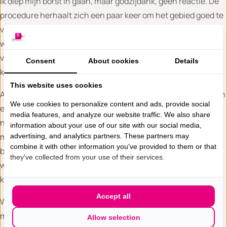
ik diep mijn borst in gaan, maar godzijdank, geen reactie. De
procedure herhaalt zich een paar keer om het gebied goed te
verdoven. Nu ik merk dat er geen gekke reactie komt kan ik
wat meer ontspannen. In mijn hoofd zing ik liedjes, deze keer
van Kane, mijn vaste tactiek om door onderzoeken heen te
Consent
About cookies
Details
komen.
This website uses cookies
Als alles verdoofd is, start het onderzoek. De arts gebruikt een
We use cookies to personalize content and ads, provide social
echo/foto, en het apparaat berekent exact waar de holle
media features, and analyze our website traffic. We also share
naald met aan de punt van de naald een ronddraaiend mesje
information about your use of our site with our social media,
moet komen. Stukjes weefsel worden opgezogen. Achteraf
advertising, and analytics partners. These partners may
combine it with other information you've provided to them or that
begrijp ik waarom dit echt niet zonder verdoving kan. Ook
they've collected from your use of their services.
wordt er meteen een marker geplaatst in het gebied van de
kalkspatjes.
Accept all
Wanneer het spektakel klaar is, wordt mijn borst afgeplakt
met hechtpleistertjes. Eindelijk word ik bevrijd uit de klem.
Allow selection