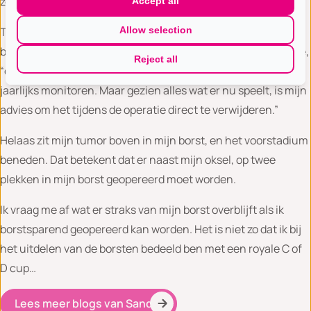
zo bevestigd gaat worden.
Accept all
Allow selection
Toch is de uitkomst anders. Het is toch een voorstadium van
borstkanker. “Als je geen tumor in je borst had gehad,” zegt ze,
Reject all
“dan zouden we nu nog niks doen en het voorlopig alleen
jaarlijks monitoren. Maar gezien alles wat er nu speelt, is mijn
advies om het tijdens de operatie direct te verwijderen.”
Helaas zit mijn tumor boven in mijn borst, en het voorstadium
beneden. Dat betekent dat er naast mijn oksel, op twee
plekken in mijn borst geopereerd moet worden.
Ik vraag me af wat er straks van mijn borst overblijft als ik
borstsparend geopereerd kan worden. Het is niet zo dat ik bij
het uitdelen van de borsten bedeeld ben met een royale C of
D cup…
Lees meer blogs van Sandy