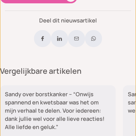
Deel dit nieuwsartikel
Vergelijkbare artikelen
Sandy's blog
Sandy over borstkanker – “Onwijs
San
spannend en kwetsbaar was het om
sam
mijn verhaal te delen. Voor iedereen:
we 
dank jullie wel voor alle lieve reacties!
Alle liefde en geluk.”