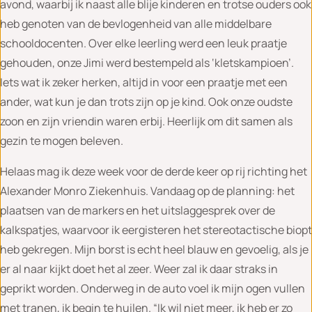
avond, waarbij ik naast alle blije kinderen en trotse ouders ook
heb genoten van de bevlogenheid van alle middelbare
schooldocenten. Over elke leerling werd een leuk praatje
gehouden, onze Jimi werd bestempeld als ‘kletskampioen’.
Iets wat ik zeker herken, altijd in voor een praatje met een
ander, wat kun je dan trots zijn op je kind. Ook onze oudste
zoon en zijn vriendin waren erbij. Heerlijk om dit samen als
gezin te mogen beleven.
Helaas mag ik deze week voor de derde keer op rij richting het
Alexander Monro Ziekenhuis. Vandaag op de planning: het
plaatsen van de markers en het uitslaggesprek over de
kalkspatjes, waarvoor ik eergisteren het stereotactische biopt
heb gekregen. Mijn borst is echt heel blauw en gevoelig, als je
er al naar kijkt doet het al zeer. Weer zal ik daar straks in
geprikt worden. Onderweg in de auto voel ik mijn ogen vullen
met tranen, ik begin te huilen. “Ik wil niet meer, ik heb er zo