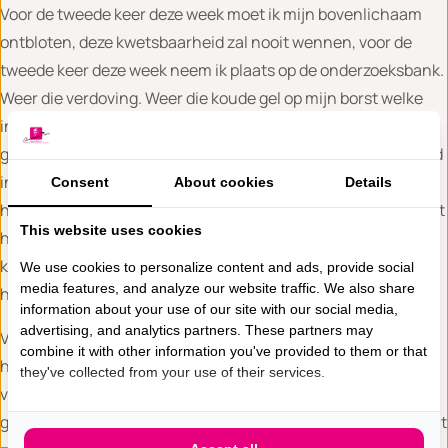
Voor de tweede keer deze week moet ik mijn bovenlichaam
ontbloten, deze kwetsbaarheid zal nooit wennen, voor de
tweede keer deze week neem ik plaats op de onderzoeksbank.
Weer die verdoving. Weer die koude gel op mijn borst welke
inmiddels in een oorlogsgebied veranderd is. De radioloog
glijdt met de echokop over mijn borst. Zodra ze de tumor goed
in beeld heeft, plaatst ze voorzichtig de marker. Daarna
Consent
About cookies
Details
herhaalt ze de handeling in mijn oksel. Die arme Jan heeft het
This website uses cookies
hele gebeuren gevolgd vanaf zijn kruk in een hoekje van de
kamer. Ik zie dat hij aangeslagen is maar dat hij zich groot
We use cookies to personalize content and ads, provide social
media features, and analyze our website traffic. We also share
houdt voor mij.
information about your use of our site with our social media,
advertising, and analytics partners. These partners may
Vervolgens mogen we, als ik voorzien ben van de nodige
combine it with other information you've provided to them or that
hechtpleisters, door naar mijn chirurg. De vorige keer
they've collected from your use of their services.
vertelde ze dat de patholoog mijn kalkspatjes voor 98%
goedaardig inschatte. Ik ga er eerlijk gezegd ook van uit dat dit